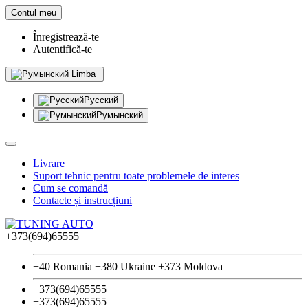
Contul meu
Înregistrează-te
Autentifică-te
Limba
Русский
Румынский
Livrare
Suport tehnic pentru toate problemele de interes
Cum se comandă
Contacte și instrucțiuni
+373(694)65555
+40 Romania +380 Ukraine +373 Moldova
+373(694)65555
+373(694)65555