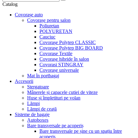
Catalog
Covorașe auto
Covorașe pentru salon
Poliuretan
POLYURETAN
Cauciuc
Covorașe Polytep CLASSIC
Covorașe Polytep BIG BOARD
Covorase Textile
Covorașe hibride în salon
Covorasi STINGRAY
Covorașe universale
Mat în portbagaj
Accesorii
Stergatoare
Mânerele și capacele cutiei de viteze
Huse și împletituri pe volan
Lămpi
Lămpi de ceață
Sisteme de bagaje
Autoboxes
Bare transversale pe acoperiș
Bare transversale pe șine cu un spațiu între
acoperiș