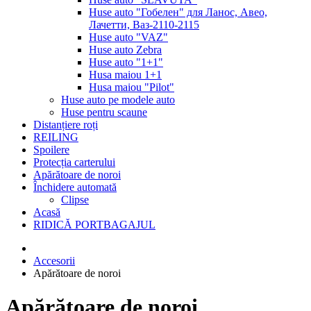
Huse auto "Гобелен" для Ланос, Авео,
Лачетти, Ваз-2110-2115
Huse auto "VAZ"
Huse auto Zebra
Huse auto "1+1"
Husa maiou 1+1
Husa maiou "Pilot"
Huse auto pe modele auto
Huse pentru scaune
Distanțiere roți
REILING
Spoilere
Protecția carterului
Apărătoare de noroi
Închidere automată
Сlipse
Acasă
RIDICĂ PORTBAGAJUL
Accesorii
Apărătoare de noroi
Apărătoare de noroi