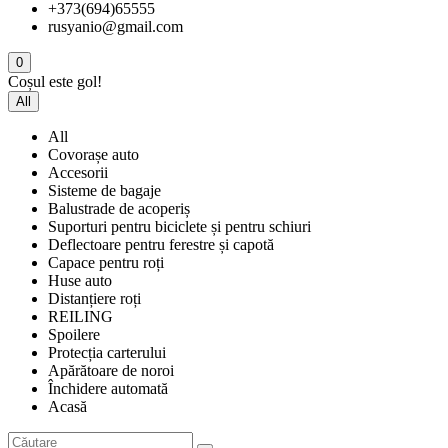
+373(694)65555
rusyanio@gmail.com
0
Coșul este gol!
All
All
Covorașe auto
Accesorii
Sisteme de bagaje
Balustrade de acoperiș
Suporturi pentru biciclete și pentru schiuri
Deflectoare pentru ferestre și capotă
Capace pentru roți
Huse auto
Distanțiere roți
REILING
Spoilere
Protecția carterului
Apărătoare de noroi
Închidere automată
Acasă