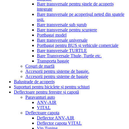
Bare transversale pentru șinele de acoperiș
integrate
Bare transversale pe acoperișul neted din spatele
ușii.
Bare transversale sub șurub
Bare transversale pentru scurgere
Portbagaj model
Bare transversale universale
Portbagaj pentru BUS și vehicule comerciale
Bare transversale TURTLE
Bare Transversale Thule, Turtle etc.
Transporta bagaje
Coșuri de marfă
Accesorii pentru sisteme de bagaje.
Accesorii pentru sisteme de bagaje
Balustrade de acoperiș
Suporturi pentru biciclete și pentru schiuri
Deflectoare pentru ferestre și capotă
Paravanturi auto
ANV-AIR
VITAL
Deflectoare capota
Deflector ANV-AIR
Deflector capota VITAL
Vip Tuning