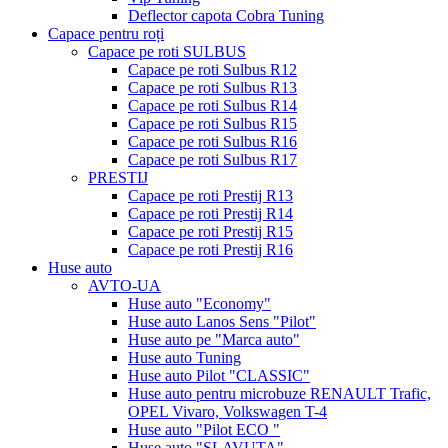
Deflector capota Cobra Tuning
Capace pentru roți
Capace pe roti SULBUS
Capace pe roti Sulbus R12
Capace pe roti Sulbus R13
Capace pe roti Sulbus R14
Capace pe roti Sulbus R15
Capace pe roti Sulbus R16
Capace pe roti Sulbus R17
PRESTIJ
Capace pe roti Prestij R13
Capace pe roti Prestij R14
Capace pe roti Prestij R15
Capace pe roti Prestij R16
Huse auto
AVTO-UA
Huse auto "Economy"
Huse auto Lanos Sens "Pilot"
Huse auto pe "Marca auto"
Huse auto Tuning
Huse auto Pilot "CLASSIC"
Huse auto pentru microbuze RENAULT Trafic,
OPEL Vivaro, Volkswagen T-4
Huse auto "Pilot ECO "
Huse auto "SLAVUTA"