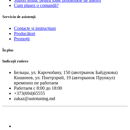
Suport tehnic pentru toate problemele de interes
Cum plasez o comandă?
Serviciu de asistență
Contacte și instrucțiuni
Producători
Promoții
În plus
Indicații rutiere
Бельцы, ул. Карочобану, 150 (авотрынок Байдукова)
Кишинев, ул. Пиетрэрий, 19 (авторынок Прункул)
временно не работаем
Работаем с 8:00 до 18:00
+373(694)65555
zakaz@autotuning.md