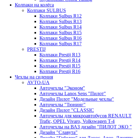
Колпаки на колёса
Колпаки SULBUS
Колпаки Sulbus R12
Колпаки Sulbus R13
Колпаки Sulbus R14
Колпаки Sulbus R15
Колпаки Sulbus R16
Колпаки Sulbus R17
PRESTIJ
Колпаки Prestij R13
Колпаки Prestij R14
Колпаки Prestij R15
Колпаки Prestij R16
Чехлы на сидения
AVTO-UA
Авточехлы "Эконом"
Авточехлы Lanos Sens "Пилот"
Дизайн Пилот "Модельные чехлы"
Авточехлы "Тюнинг"
Дизайн Пилот "CLASSIC
Авточехлы для микроавтобусов RENAULT
Trafic, OPEL Vivaro, Volkswagen T-4
Авточехлы на ВАЗ дизайн "ПИЛОТ ЭКО "
Дизайн "Славута"
Дизайн "Гобелен" для Ланос, Авео, Лачетти,