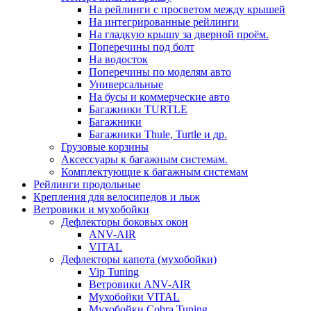
На рейлинги с просветом между крышей
На интегрированные рейлинги
На гладкую крышу за дверной проём.
Поперечины под болт
На водосток
Поперечины по моделям авто
Универсальные
На бусы и коммерческие авто
Багажники TURTLE
Багажники
Багажники Thule, Turtle и др.
Грузовые корзины
Аксессуары к багажным системам.
Комплектующие к багажным системам
Рейлинги продольные
Крепления для велосипедов и лыж
Ветровики и мухобойки
Дефлекторы боковых окон
ANV-AIR
VITAL
Дефлекторы капота (мухобойки)
Vip Tuning
Ветровики ANV-AIR
Мухобойки VITAL
Мухобойки Cobra Tuning