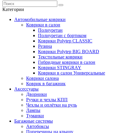
Категории
Автомобильные коврики
Коврики в салон
Полиуретан
Полиуретан с бортиком
Коврики Polytep CLASSIC
Резина
Коврики Polytep BIG BOARD
Текстильные коврики
Гибридные коврики в салон
Коврики STINGRAY
Коврики в салон Универсальные
Коврики салона
Коврик в багажник
Аксессуары
Дворники
Ручки и чехлы КПП
Чехлы и оплётки на руль
Лампы
Туманки
Багажные системы
Автобоксы
Поперечины на крышу