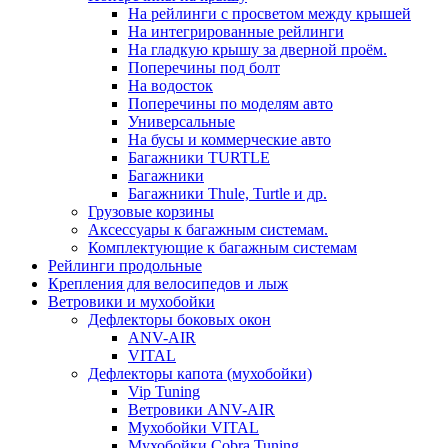
На рейлинги с просветом между крышей
На интегрированные рейлинги
На гладкую крышу за дверной проём.
Поперечины под болт
На водосток
Поперечины по моделям авто
Универсальные
На бусы и коммерческие авто
Багажники TURTLE
Багажники
Багажники Thule, Turtle и др.
Грузовые корзины
Аксессуары к багажным системам.
Комплектующие к багажным системам
Рейлинги продольные
Крепления для велосипедов и лыж
Ветровики и мухобойки
Дефлекторы боковых окон
ANV-AIR
VITAL
Дефлекторы капота (мухобойки)
Vip Tuning
Ветровики ANV-AIR
Мухобойки VITAL
Мухобойки Cobra Tuning