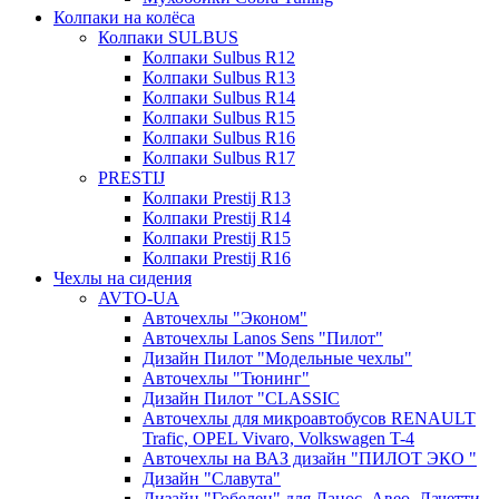
Колпаки на колёса
Колпаки SULBUS
Колпаки Sulbus R12
Колпаки Sulbus R13
Колпаки Sulbus R14
Колпаки Sulbus R15
Колпаки Sulbus R16
Колпаки Sulbus R17
PRESTIJ
Колпаки Prestij R13
Колпаки Prestij R14
Колпаки Prestij R15
Колпаки Prestij R16
Чехлы на сидения
AVTO-UA
Авточехлы "Эконом"
Авточехлы Lanos Sens "Пилот"
Дизайн Пилот "Модельные чехлы"
Авточехлы "Тюнинг"
Дизайн Пилот "CLASSIC
Авточехлы для микроавтобусов RENAULT
Trafic, OPEL Vivaro, Volkswagen T-4
Авточехлы на ВАЗ дизайн "ПИЛОТ ЭКО "
Дизайн "Славута"
Дизайн "Гобелен" для Ланос, Авео, Лачетти,