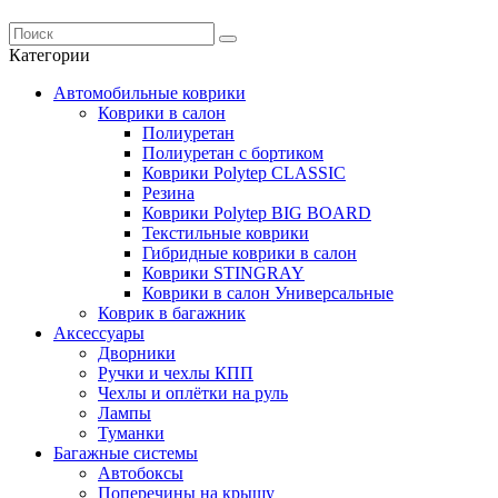
Категории
Автомобильные коврики
Коврики в салон
Полиуретан
Полиуретан с бортиком
Коврики Polytep CLASSIC
Резина
Коврики Polytep BIG BOARD
Текстильные коврики
Гибридные коврики в салон
Коврики STINGRAY
Коврики в салон Универсальные
Коврик в багажник
Аксессуары
Дворники
Ручки и чехлы КПП
Чехлы и оплётки на руль
Лампы
Туманки
Багажные системы
Автобоксы
Поперечины на крышу