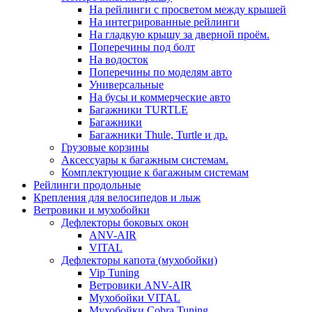
На рейлинги с просветом между крышей
На интегрированные рейлинги
На гладкую крышу за дверной проём.
Поперечины под болт
На водосток
Поперечины по моделям авто
Универсальные
На бусы и коммерческие авто
Багажники TURTLE
Багажники
Багажники Thule, Turtle и др.
Грузовые корзины
Аксессуары к багажным системам.
Комплектующие к багажным системам
Рейлинги продольные
Крепления для велосипедов и лыж
Ветровики и мухобойки
Дефлекторы боковых окон
ANV-AIR
VITAL
Дефлекторы капота (мухобойки)
Vip Tuning
Ветровики ANV-AIR
Мухобойки VITAL
Мухобойки Cobra Tuning