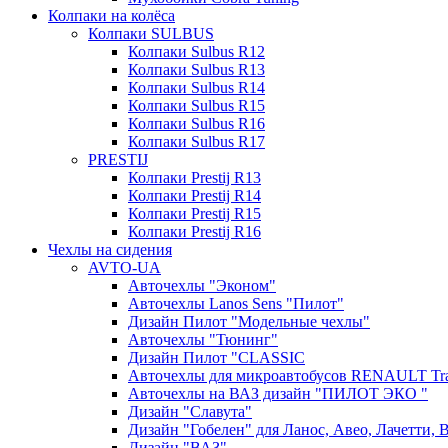
Колпаки на колёса
Колпаки SULBUS
Колпаки Sulbus R12
Колпаки Sulbus R13
Колпаки Sulbus R14
Колпаки Sulbus R15
Колпаки Sulbus R16
Колпаки Sulbus R17
PRESTIJ
Колпаки Prestij R13
Колпаки Prestij R14
Колпаки Prestij R15
Колпаки Prestij R16
Чехлы на сидения
AVTO-UA
Авточехлы "Эконом"
Авточехлы Lanos Sens "Пилот"
Дизайн Пилот "Модельные чехлы"
Авточехлы "Тюнинг"
Дизайн Пилот "CLASSIC
Авточехлы для микроавтобусов RENAULT Trafi
Авточехлы на ВАЗ дизайн "ПИЛОТ ЭКО "
Дизайн "Славута"
Дизайн "Гобелен" для Ланос, Авео, Лачетти, В
Дизайн "ВАЗ"